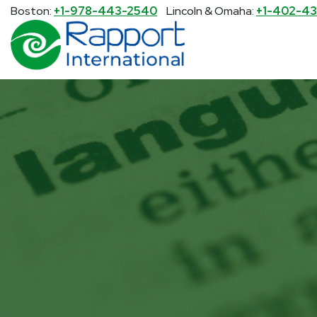
Search Rapport International
Boston:
+1-978-443-2540
Lincoln & Omaha:
+1-402-43
There are no suggestions because the search 