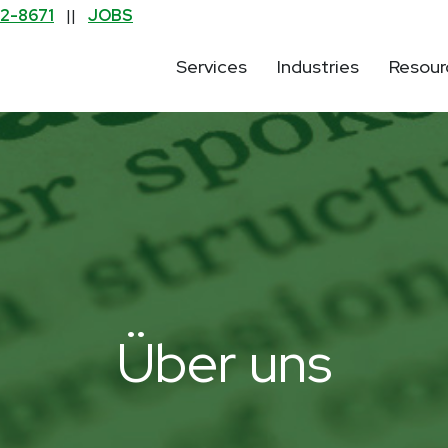
2-8671
||
JOBS
Services
Industries
Resour
field is empty.
Über uns